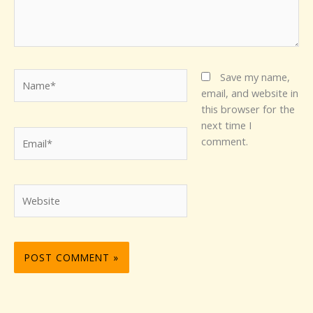
Name*
Save my name,
email, and website in
this browser for the
next time I
Email*
comment.
Website