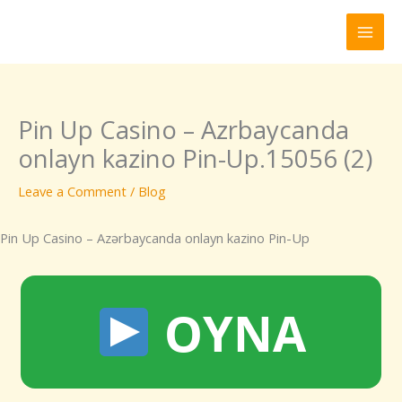
Skip
to
content
Pin Up Casino – Azrbaycanda
onlayn kazino Pin-Up.15056 (2)
Leave a Comment
/
Blog
Pin Up Casino – Azərbaycanda onlayn kazino Pin-Up
OYNA