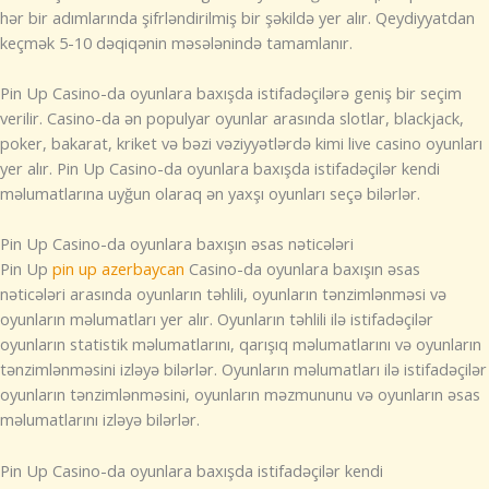
hər bir adımlarında şifrləndirilmiş bir şəkildə yer alır. Qeydiyyatdan
keçmək 5-10 dəqiqənin məsələnində tamamlanır.
Pin Up Casino-da oyunlara baxışda istifadəçilərə geniş bir seçim
verilir. Casino-da ən populyar oyunlar arasında slotlar, blackjack,
poker, bakarat, kriket və bəzi vəziyyətlərdə kimi live casino oyunları
yer alır. Pin Up Casino-da oyunlara baxışda istifadəçilər kendi
məlumatlarına uyğun olaraq ən yaxşı oyunları seçə bilərlər.
Pin Up Casino-da oyunlara baxışın əsas nəticələri
Pin Up
pin up azerbaycan
Casino-da oyunlara baxışın əsas
nəticələri arasında oyunların təhlili, oyunların tənzimlənməsi və
oyunların məlumatları yer alır. Oyunların təhlili ilə istifadəçilər
oyunların statistik məlumatlarını, qarışıq məlumatlarını və oyunların
tənzimlənməsini izləyə bilərlər. Oyunların məlumatları ilə istifadəçilər
oyunların tənzimlənməsini, oyunların məzmununu və oyunların əsas
məlumatlarını izləyə bilərlər.
Pin Up Casino-da oyunlara baxışda istifadəçilər kendi