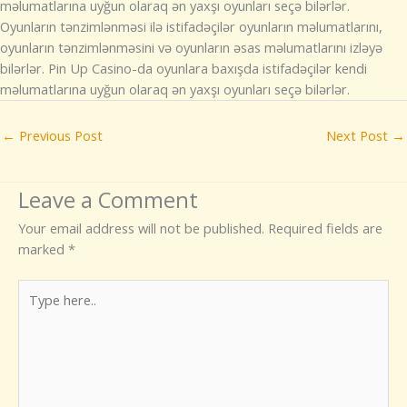
məlumatlarına uyğun olaraq ən yaxşı oyunları seçə bilərlər.
Oyunların tənzimlənməsi ilə istifadəçilər oyunların məlumatlarını,
oyunların tənzimlənməsini və oyunların əsas məlumatlarını izləyə
bilərlər. Pin Up Casino-da oyunlara baxışda istifadəçilər kendi
məlumatlarına uyğun olaraq ən yaxşı oyunları seçə bilərlər.
←
Previous Post
Next Post
→
Leave a Comment
Your email address will not be published.
Required fields are
marked
*
Type
here..