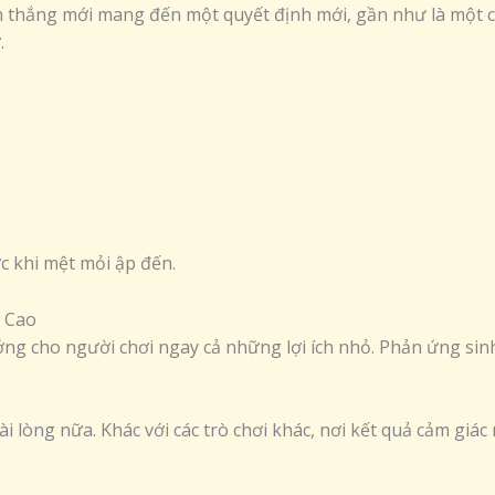
 thắng mới mang đến một quyết định mới, gần như là một c
.
c khi mệt mỏi ập đến.
ộ Cao
ng cho người chơi ngay cả những lợi ích nhỏ. Phản ứng sin
òng nữa. Khác với các trò chơi khác, nơi kết quả cảm giác