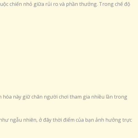
uộc chiến nhỏ giữa rủi ro và phần thưởng. Trong chế độ
h hóa này giữ chân người chơi tham gia nhiều lần trong
 như ngẫu nhiên, ở đây thời điểm của bạn ảnh hưởng trực