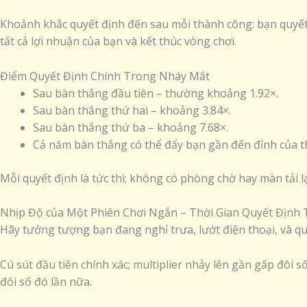
Khoảnh khắc quyết định đến sau mỗi thành công: bạn quyết 
tất cả lợi nhuận của bạn và kết thúc vòng chơi.
Điểm Quyết Định Chính Trong Nháy Mắt
Sau bàn thắng đầu tiên – thường khoảng 1.92×.
Sau bàn thắng thứ hai – khoảng 3.84×.
Sau bàn thắng thứ ba – khoảng 7.68×.
Cả năm bàn thắng có thể đẩy bạn gần đến đỉnh của t
Mỗi quyết định là tức thì; không có phòng chờ hay màn tải lạ
Nhịp Độ của Một Phiên Chơi Ngắn – Thời Gian Quyết Định 
Hãy tưởng tượng bạn đang nghỉ trưa, lướt điện thoại, và q
Cú sút đầu tiên chính xác; multiplier nhảy lên gần gấp đôi
đôi số đó lần nữa.