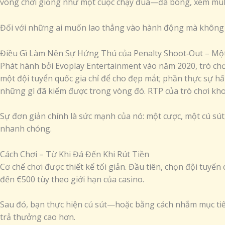
vòng chơi giống như một cuộc chạy đua—đá bóng, xem multip
Đối với những ai muốn lao thẳng vào hành động mà không 
Điều Gì Làm Nên Sự Hứng Thú của Penalty Shoot‑Out – M
Phát hành bởi Evoplay Entertainment vào năm 2020, trò chơ
một đội tuyển quốc gia chỉ để cho đẹp mắt; phần thực sự hấ
những gì đã kiếm được trong vòng đó. RTP của trò chơi khoả
Sự đơn giản chính là sức mạnh của nó: một cược, một cú sút
nhanh chóng.
Cách Chơi – Từ Khi Đá Đến Khi Rút Tiền
Cơ chế chơi được thiết kế tối giản. Đầu tiên, chọn đội tuy
đến €500 tùy theo giới hạn của casino.
Sau đó, bạn thực hiện cú sút—hoặc bằng cách nhắm mục tiê
trả thưởng cao hơn.