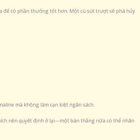
 để có phần thưởng tốt hơn. Một cú sút trượt sẽ phá hủy
naline mà không làm cạn kiệt ngân sách.
khích nên quyết định ở lại—một bàn thắng nữa có thể nhân