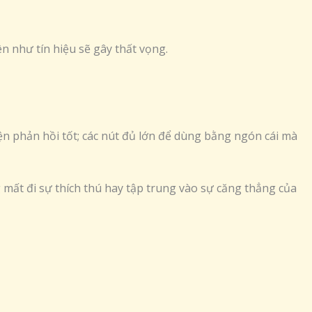
n như tín hiệu sẽ gây thất vọng.
n phản hồi tốt; các nút đủ lớn để dùng bằng ngón cái mà
mất đi sự thích thú hay tập trung vào sự căng thẳng của