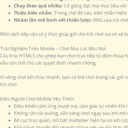
Chạy theo quá nhiều:
Cố gắng đạt mọi mục tiêu với 
Thiếu kiên nhẫn:
Trong chế độ cao, kiên nhẫn hiếm có
Nhầm lẫn mô hình với chiến lược:
RNG của trò chơi
Một cách tiếp cận có ý thức giúp giữ cho trò chơi vui vẻ và 
Trải Nghiệm Trên Mobile – Chơi Mọi Lúc Mọi Nơi
Cấu trúc HTML5 cho phép bạn chơi trực tiếp từ điện thoại 
vẫn còn chỗ cho các quyết định nhanh chóng.
Vì vòng chơi kết thúc nhanh, bạn có thể chơi trong các gi
trò chơi.
Điều Người Chơi Mobile Yêu Thích
Điều khiển cảm ứng mượt mà, cảm giác tự nhiên khi 
Không cần tải xuống, sẵn sàng chơi ngay sau khi mở
Bố cục trực quan, nổi bật multiplier hiện tại so với cư
Khả năng chuyển đội nhanh chóng nếu muốn thay đổi