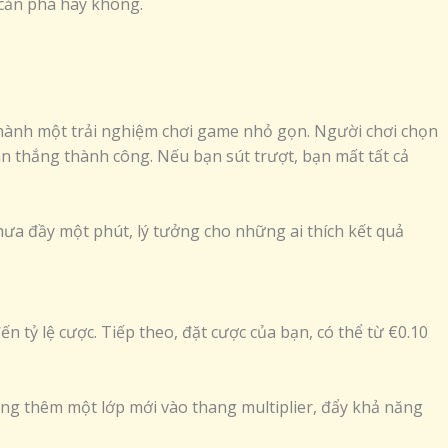
 cản phá hay không.
thành một trải nghiệm chơi game nhỏ gọn. Người chơi chọn
àn thắng thành công. Nếu bạn sút trượt, bạn mất tất cả
hưa đầy một phút, lý tưởng cho những ai thích kết quả
 tỷ lệ cược. Tiếp theo, đặt cược của bạn, có thể từ €0.10
ng thêm một lớp mới vào thang multiplier, đẩy khả năng