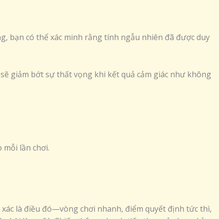
g, bạn có thể xác minh rằng tính ngẫu nhiên đã được duy
 sẽ giảm bớt sự thất vọng khi kết quả cảm giác như không
 mỗi lần chơi.
xác là điều đó—vòng chơi nhanh, điểm quyết định tức thì,