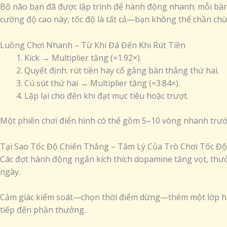
Bộ não bạn đã được lập trình để hành động nhanh; mỗi bàn
cường độ cao này, tốc độ là tất cả—bạn không thể chần chừ
Luồng Chơi Nhanh – Từ Khi Đá Đến Khi Rút Tiền
Kick → Multiplier tăng (≈1.92×).
Quyết định: rút tiền hay cố gắng bàn thắng thứ hai.
Cú sút thứ hai → Multiplier tăng (≈3.84×).
Lặp lại cho đến khi đạt mục tiêu hoặc trượt.
Một phiên chơi điển hình có thể gồm 5–10 vòng nhanh trướ
Tại Sao Tốc Độ Chiến Thắng – Tâm Lý Của Trò Chơi Tốc Đ
Các đợt hành động ngắn kích thích dopamine tăng vọt, thưở
ngày.
Cảm giác kiểm soát—chọn thời điểm dừng—thêm một lớp hài l
tiếp đến phần thưởng.