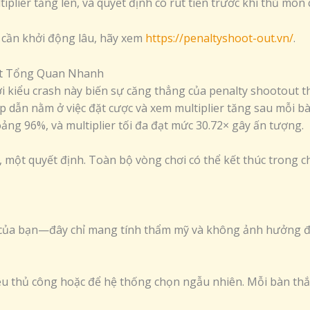
lier tăng lên, và quyết định có rút tiền trước khi thủ môn
cần khởi động lâu, hãy xem
https://penaltyshoot-out.vn/
.
ột Tổng Quan Nhanh
i kiểu crash này biến sự căng thẳng của penalty shootout 
p dẫn nằm ở việc đặt cược và xem multiplier tăng sau mỗi b
ng 96%, và multiplier tối đa đạt mức 30.72× gây ấn tượng.
, một quyết định. Toàn bộ vòng chơi có thể kết thúc trong c
ển của bạn—đây chỉ mang tính thẩm mỹ và không ảnh hưởng đến
u thủ công hoặc để hệ thống chọn ngẫu nhiên. Mỗi bàn thắ