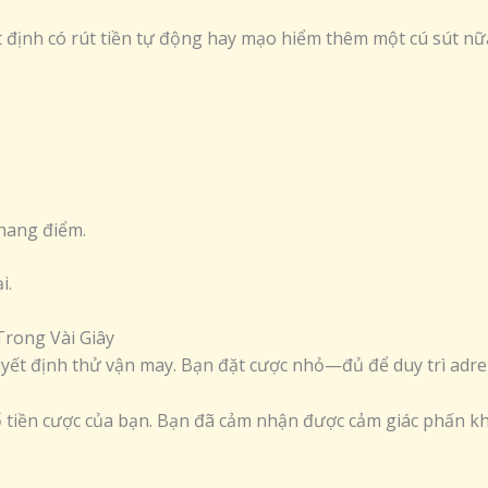
định có rút tiền tự động hay mạo hiểm thêm một cú sút nữa
hang điểm.
i.
Trong Vài Giây
uyết định thử vận may. Bạn đặt cược nhỏ—đủ để duy trì adre
 số tiền cược của bạn. Bạn đã cảm nhận được cảm giác phấn 