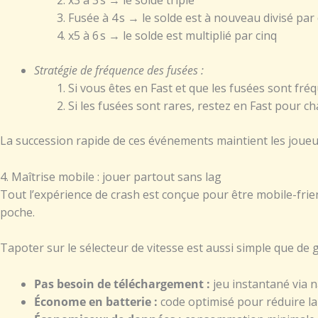
x3 à 3 s → le solde triple
Fusée à 4 s → le solde est à nouveau divisé par
x5 à 6 s → le solde est multiplié par cinq
Stratégie de fréquence des fusées :
Si vous êtes en Fast et que les fusées sont fr
Si les fusées sont rares, restez en Fast pour ch
La succession rapide de ces événements maintient les joueu
4. Maîtrise mobile : jouer partout sans lag
Tout l’expérience de crash est conçue pour être mobile-frien
poche.
Tapoter sur le sélecteur de vitesse est aussi simple que d
Pas besoin de téléchargement :
jeu instantané via 
Économe en batterie :
code optimisé pour réduire l