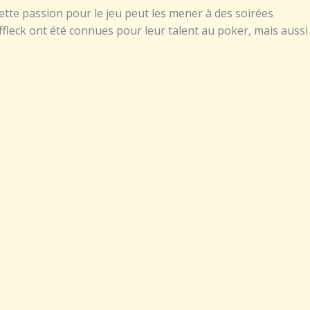
 Cette passion pour le jeu peut les mener à des soirées
eck ont été connues pour leur talent au poker, mais aussi
.