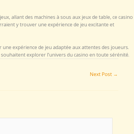
ux, allant des machines à sous aux jeux de table, ce casino
rraient y trouver une expérience de jeu excitante et
 une expérience de jeu adaptée aux attentes des joueurs.
souhaitent explorer l’univers du casino en toute sérénité.
Next Post
→