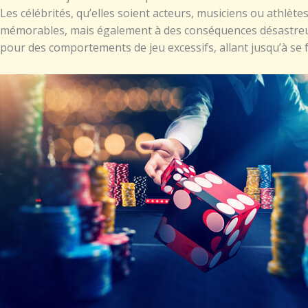
Les célébrités, qu’elles soient acteurs, musiciens ou athlète
mémorables, mais également à des conséquences désastreus
pour des comportements de jeu excessifs, allant jusqu’à se f