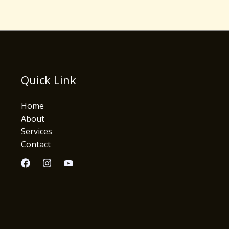
Quick Link
Home
About
Services
Contact