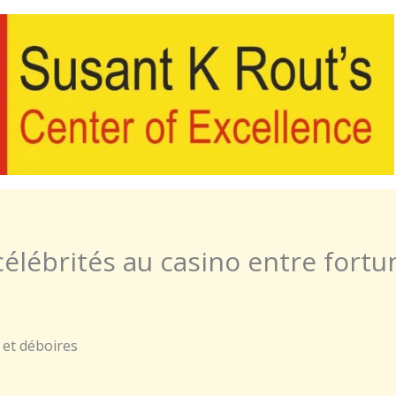
célébrités au casino entre fortu
 et déboires