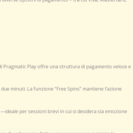
i Pragmatic Play offre una struttura di pagamento veloce e
due minuti. La funzione “Free Spins” mantiene l’azione
—ideale per sessioni brevi in cui si desidera sia emozione