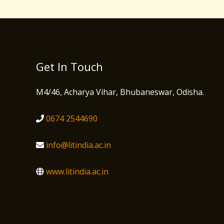
Get In Touch
M4/46, Acharya Vihar, Bhubaneswar, Odisha.
0674 2544690
info@litindia.ac.in
www.litindia.ac.in