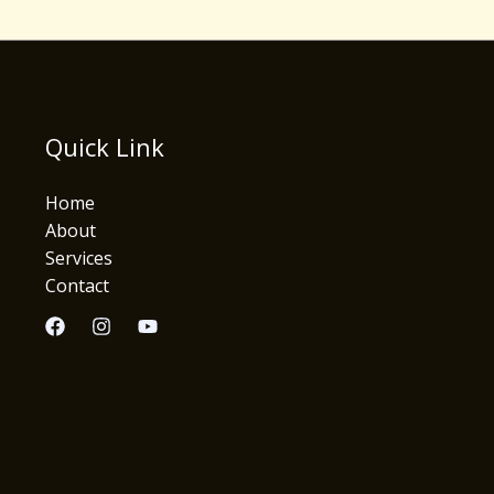
Quick Link
Home
About
Services
Contact