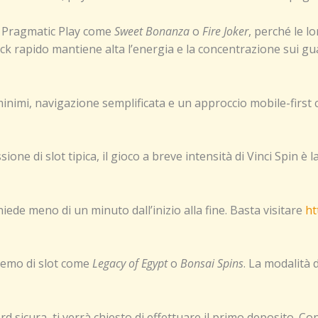
 di Pragmatic Play come
Sweet Bonanza
o
Fire Joker
, perché le l
back rapido mantiene alta l’energia e la concentrazione sui g
 minimi, navigazione semplificata e un approccio mobile-first 
one di slot tipica, il gioco a breve intensità di Vinci Spin è 
iede meno di un minuto dall’inizio alla fine. Basta visitare
ht
 demo di slot come
Legacy of Egypt
o
Bonsai Spins
. La modalità
sicura, ti verrà chiesto di effettuare il primo deposito. Co