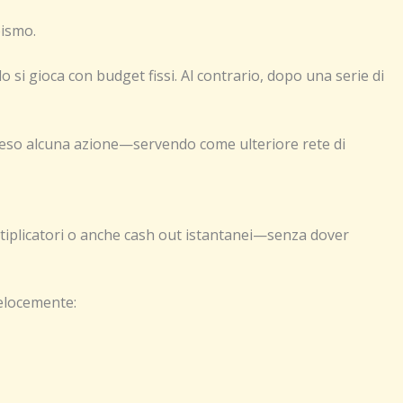
pismo.
 si gioca con budget fissi. Al contrario, dopo una serie di
preso alcuna azione—servendo come ulteriore rete di
ltiplicatori o anche cash out istantanei—senza dover
elocemente: