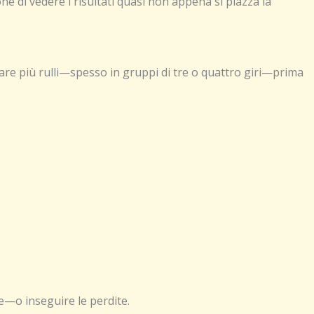
one di vedere i risultati quasi non appena si piazza la
rare più rulli—spesso in gruppi di tre o quattro giri—prima
e—o inseguire le perdite.