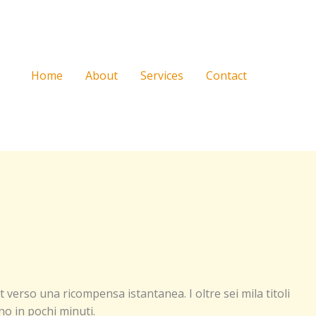
Home
About
Services
Contact
 verso una ricompensa istantanea. I oltre sei mila titoli
no in pochi minuti.