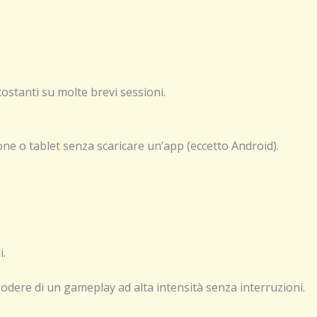
stanti su molte brevi sessioni.
hone o tablet senza scaricare un’app (eccetto Android).
i.
ere di un gameplay ad alta intensità senza interruzioni.