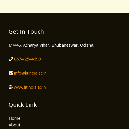
Get In Touch
M4/46, Acharya Vihar, Bhubaneswar, Odisha.
0674 2544690
info@litindia.ac.in
www.litindia.ac.in
Quick Link
Home
About