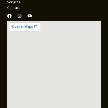
Services
Contact