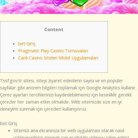
Content
bet Giriş
Pragmatic Play Casino Turnuvaları
Canlı Casino Siteleri Mobil Uygulamaları
Tssf.gov.tr sitesi, siteyi ziyaret edenlerin sayısı ve en popüler
sayfalar gibi anonim bilgileri toplamak için Google Analytics kullanır.
Çerez ayarları tercihlerinizi kaydedebilmemiz için kesinlikle gerekli
çerezler her zaman etkin olmalıdır. Web sitemizde size en iyi
deneyimi sunmak için çerezleri kullanıyoruz.
bet Giriş
Sitemizi ana ekranınıza bir web uygulaması olarak nasıl
yükleyeceğinizi görmek için aşağıdaki videoyu takip ediniz.