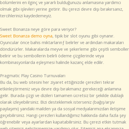
bölümlerini en ilginç ve yararlı bulduğunuzu anlamasına yardımcı
olmak gibi işlevleri yerine getirir. Bu çerezi devre dışı bırakırsanız,
tercihlerinizi kaydedemeyiz.
Sweet Bonanza neye göre para veriyor?
Sweet Bonanza demo oyna
, tipik bir slot oyunu gibi oynanır.
Oyuncular önce bahis miktarlarınƒ belirler ve ardından makaraları
döndürürler. Makaralarda meyve ve şekerleme gibi çeşitli semboller
belirir ve bu sembollerin belirli ödeme çizgilerinde veya
kombinasyonlarda eşleşmesi halinde kazanç elde edilir.
Pragmatic Play Casino Turnuvaları
Bu da, bu web sitesini her ziyaret ettiğinizde çerezleri tekrar
etkinleştirmeniz veya devre dışı bırakmanız gerekeceği anlamına
gelir. Burada çizgi ve dizileri tamamen ücretsiz bir şekilde dublajlı
olarak izleyebilirsiniz. Bizi desteklemek isterseniz (bağış/arşiv
paylaşımı) yandaki mailden ya da sosyal medyalarımızdan iletişime
geçebilirsiniz. Hangi çerezleri kullandığımız hakkında daha fazla şey
öğrenebilir veya ayarlardan kapatabilirsiniz. Bu çerezi etkin tutmak
web sitemizi geliştirmemize yardımcı olur. Sitemizi ana ekranınıza