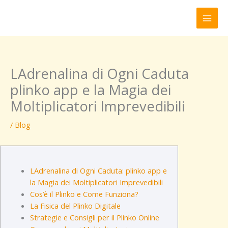
Skip
to
content
LAdrenalina di Ogni Caduta
plinko app e la Magia dei
Moltiplicatori Imprevedibili
/
Blog
LAdrenalina di Ogni Caduta: plinko app e
la Magia dei Moltiplicatori Imprevedibili
Cos’è il Plinko e Come Funziona?
La Fisica del Plinko Digitale
Strategie e Consigli per il Plinko Online