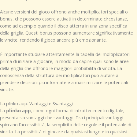
Alcune versioni del gioco offrono anche moltiplicatori speciali o
bonus, che possono essere attivati in determinate circostanze,
come ad esempio quando il disco atterra in una zona specifica
della griglia. Questi bonus possono aumentare significativamente
le vincite, rendendo il gioco ancora più emozionante.
È importante studiare attentamente la tabella dei moltiplicatori
prima di iniziare a giocare, in modo da capire quali sono le aree
della griglia che offrono le maggiori probabilità di vincita. La
conoscenza della struttura dei moltiplicatori può aiutare a
prendere decisioni più informate e a massimizzare le potenziali
vincite.
La plinko app: Vantaggi e Svantaggi
La
plinko app
, come ogni forma di intrattenimento digitale,
presenta sia vantaggi che svantaggi. Tra i principali vantaggi
spiccano l’accessibilità, la semplicità delle regole e il potenziale di
vincita. La possibilità di giocare da qualsiasi luogo e in qualsiasi