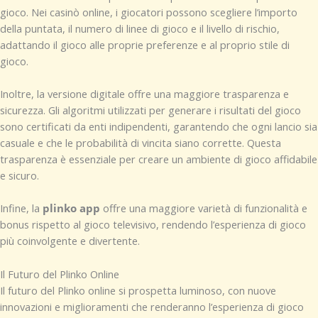
gioco. Nei casinò online, i giocatori possono scegliere l’importo
della puntata, il numero di linee di gioco e il livello di rischio,
adattando il gioco alle proprie preferenze e al proprio stile di
gioco.
Inoltre, la versione digitale offre una maggiore trasparenza e
sicurezza. Gli algoritmi utilizzati per generare i risultati del gioco
sono certificati da enti indipendenti, garantendo che ogni lancio sia
casuale e che le probabilità di vincita siano corrette. Questa
trasparenza è essenziale per creare un ambiente di gioco affidabile
e sicuro.
Infine, la
plinko app
offre una maggiore varietà di funzionalità e
bonus rispetto al gioco televisivo, rendendo l’esperienza di gioco
più coinvolgente e divertente.
Il Futuro del Plinko Online
Il futuro del Plinko online si prospetta luminoso, con nuove
innovazioni e miglioramenti che renderanno l’esperienza di gioco