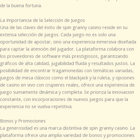
de la buena fortuna.
La Importancia de la Selección de Juegos
Una de las claves del éxito de spin granny casino reside en su
extensa selección de juegos. Cada juego no es solo una
oportunidad de apostar, sino una experiencia inmersiva diseñada
para captar la atención del jugador. La plataforma colabora con
los proveedores de software más prestigiosos, garantizando
gráficos de alta calidad, jugabilidad fluida y resultados justos. La
posibilidad de encontrar tragamonedas con temáticas variadas,
juegos de mesa clásicos como el blackjack y la ruleta, y opciones
de casino en vivo con crupieres reales, ofrece una experiencia de
juego sumamente dinámica y completa. Se prioriza la innovacion
constante, con incorporaciones de nuevos juegos para que la
experiencia no se vuelva repetitiva.
Bonos y Promociones
La generosidad es una marca distintiva de spin granny casino. La
plataforma ofrece una amplia variedad de bonos y promociones