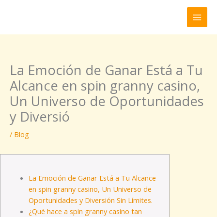
Skip
to
content
La Emoción de Ganar Está a Tu
Alcance en spin granny casino,
Un Universo de Oportunidades
y Diversió
/
Blog
La Emoción de Ganar Está a Tu Alcance
en spin granny casino, Un Universo de
Oportunidades y Diversión Sin Límites.
¿Qué hace a spin granny casino tan