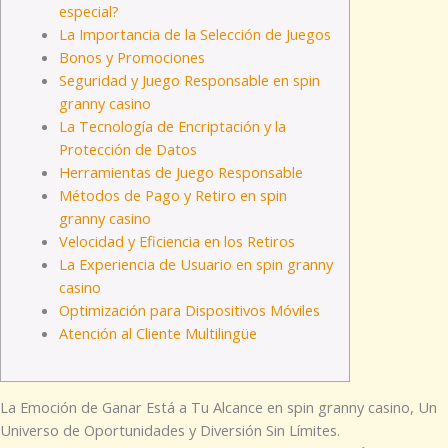
especial?
La Importancia de la Selección de Juegos
Bonos y Promociones
Seguridad y Juego Responsable en spin
granny casino
La Tecnología de Encriptación y la
Protección de Datos
Herramientas de Juego Responsable
Métodos de Pago y Retiro en spin
granny casino
Velocidad y Eficiencia en los Retiros
La Experiencia de Usuario en spin granny
casino
Optimización para Dispositivos Móviles
Atención al Cliente Multilingüe
La Emoción de Ganar Está a Tu Alcance en spin granny casino, Un
Universo de Oportunidades y Diversión Sin Límites.