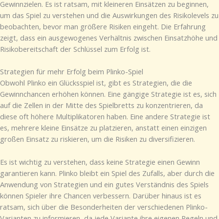
Gewinnzielen. Es ist ratsam, mit kleineren Einsätzen zu beginnen,
um das Spiel zu verstehen und die Auswirkungen des Risikolevels zu
beobachten, bevor man größere Risiken eingeht. Die Erfahrung
zeigt, dass ein ausgewogenes Verhältnis zwischen Einsatzhöhe und
Risikobereitschaft der Schlüssel zum Erfolg ist.
Strategien für mehr Erfolg beim Plinko-Spiel
Obwohl Plinko ein Glücksspiel ist, gibt es Strategien, die die
Gewinnchancen erhöhen können. Eine gängige Strategie ist es, sich
auf die Zellen in der Mitte des Spielbretts zu konzentrieren, da
diese oft höhere Multiplikatoren haben. Eine andere Strategie ist
es, mehrere kleine Einsätze zu platzieren, anstatt einen einzigen
großen Einsatz zu riskieren, um die Risiken zu diversifizieren.
Es ist wichtig zu verstehen, dass keine Strategie einen Gewinn
garantieren kann. Plinko bleibt ein Spiel des Zufalls, aber durch die
Anwendung von Strategien und ein gutes Verständnis des Spiels
können Spieler ihre Chancen verbessern. Darüber hinaus ist es
ratsam, sich über die Besonderheiten der verschiedenen Plinko-
Varianten zu informieren, da jede Variante ihre eigenen Regeln und