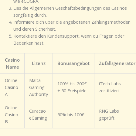
wie eCOGRA.
Lies die Allgemeinen Geschäftsbedingungen des Casinos
sorgfältig durch.
Informiere dich über die angebotenen Zahlungsmethoden
und deren Sicherheit.
Kontaktiere den Kundensupport, wenn du Fragen oder
Bedenken hast.
Casino
Lizenz
Bonusangebot
Zufallsgenerator
Name
Online
Malta
100% bis 200€
iTech Labs
Casino
Gaming
+ 50 Freispiele
zertifiziert
A
Authority
Online
Curacao
RNG Labs
Casino
50% bis 100€
eGaming
geprüft
B