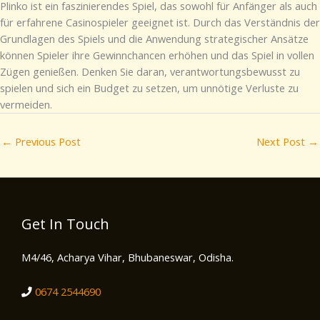
Plinko ist ein faszinierendes Spiel, das sowohl für Anfänger als auch
für erfahrene Casinospieler geeignet ist. Durch das Verständnis der
Grundlagen des Spiels und die Anwendung strategischer Ansätze
können Spieler ihre Gewinnchancen erhöhen und das Spiel in vollen
Zügen genießen. Denken Sie daran, verantwortungsbewusst zu
spielen und sich ein Budget zu setzen, um unnötige Verluste zu
vermeiden.
←
Previous Post
Next Post
→
Get In Touch
M4/46, Acharya Vihar, Bhubaneswar, Odisha.
0674 2544690