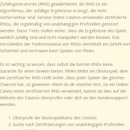
Zufallsgeneratoren (RNG) gewährleistet. Ein RNG ist ein
Algorithmus, der zufällige Ergebnisse erzeugt, die nicht
vorhersehbar sind. Seriöse Online-Casinos verwenden zertifizierte
RNGs, die regelmäßig von unabhängigen Prüfstellen getestet
werden. Diese Tests stellen sicher, dass die Ergebnisse des Spiels
wirklich zufällig sind und nicht manipuliert werden können. Das
Verständnis der Funktionsweise von RNGs vermittelt ein Gefühl von
Sicherheit und Vertrauen beim Spielen von Plinko.
Es ist wichtig zu wissen, dass selbst die besten RNGs keine
Garantie für einen Gewinn bieten. Plinko bleibt ein Glücksspiel, aber
ein zertifizierter RNG stellt sicher, dass jeder Spieler die gleichen
Chancen hat, zu gewinnen. Wenn du dir unsicher bist, ob ein Online-
Casino einen zertifizierten RNG verwendet, kannst du dies auf der
Website des Casinos überprüfen oder dich an den Kundensupport
wenden.
Überprüfe die Glücksspiellizenz des Casinos.
Suche nach Zertifizierungen von unabhängigen Prüfstellen