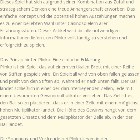
Dieses Spiel hat sich aufgrund seiner Kombination aus Zufall und
strategischem Denken eine treue Anhängerschaft erworben. Das
einfache Konzept und die potenziell hohen Auszahlungen machen
es zu einer beliebten Wahl unter Casinospielern aller
Erfahrungsstufen. Dieser Artikel wird dir alle notwendigen
Informationen liefern, um Plinko vollständig zu verstehen und
erfolgreich zu spielen.
Das Prinzip hinter Plinko: Eine einfache Erklärung
Plinko ist ein Spiel, das auf einem vertikalen Brett mit einer Reihe
von Stiften gespielt wird. Ein Spielball wird von oben fallen gelassen
und prallt von den Stiften ab, während er nach unten fällt. Der Ball
landet schließlich in einer der darunterliegenden Zellen, jede mit
einem bestimmten Gewinnmultiplikator versehen. Das Ziel ist es,
den Ball so zu platzieren, dass er in einer Zelle mit einem möglichst
hohen Multiplikator landet. Die Höhe des Gewinns hängt von dem
gesetzten Einsatz und dem Multiplikator der Zelle ab, in der der
Ball landet.
Die Spannung und Vorfreude bei Plinko liegen in der