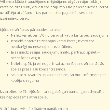
Vēl viena kļūda ir zaudējumu mēģinājums atgūt sesijas laikā; ja
kārta beidzas slikti, daudzi spēlētāji impulsīvi palielina likmes, cerot
uz tūlītēju atgūšanu—tas parasti tikai pagarinās sesiju un
izsaimnieko banku.
Kļūdu novēršanas pārbaudes saraksts
Ne likt vairāk par 5% no bankroll katrā kārtā pēc zaudējuma.
Iepriekš noteikt reizinātājus katrai kārtai; ievēro tos
neatkarīgi no nesenajiem rezultātiem.
Ja sasniedz sesijas zaudējumu limitu, pārtrauc spēlēt—
necenšoties atgūt.
Nelieto spēli, ja esi noguris vai uzmanības novērsts; ātrās
spēles prasa asu koncentrēšanos.
Seko līdzi uzvarām un zaudējumiem, lai būtu informēts par
kopējo sniegumu.
Izvairoties no šīm kļūdām, tu saglabā gan banku, gan adrenalīnu,
kas nepieciešams ātrai spēlei.
9. Grūtības izvēle ātrākajiem panākumiem