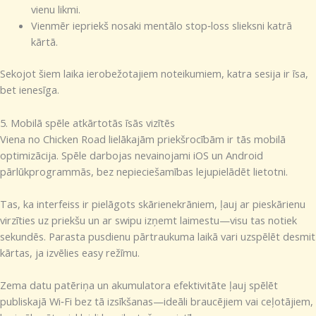
vienu likmi.
Vienmēr iepriekš nosaki mentālo stop‑loss slieksni katrā
kārtā.
Sekojot šiem laika ierobežotajiem noteikumiem, katra sesija ir īsa,
bet ienesīga.
5. Mobilā spēle atkārtotās īsās vizītēs
Viena no Chicken Road lielākajām priekšrocībām ir tās mobilā
optimizācija. Spēle darbojas nevainojami iOS un Android
pārlūkprogrammās, bez nepieciešamības lejupielādēt lietotni.
Tas, ka interfeiss ir pielāgots skārienekrāniem, ļauj ar pieskārienu
virzīties uz priekšu un ar swipu izņemt laimestu—visu tas notiek
sekundēs. Parasta pusdienu pārtraukuma laikā vari uzspēlēt desmit
kārtas, ja izvēlies easy režīmu.
Zema datu patēriņa un akumulatora efektivitāte ļauj spēlēt
publiskajā Wi‑Fi bez tā izsīkšanas—ideāli braucējiem vai ceļotājiem,