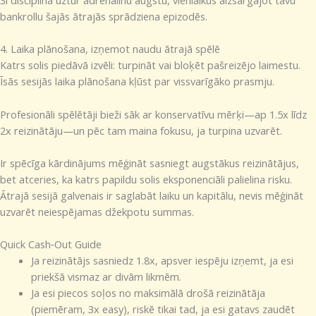
bankrollu šajās ātrajās sprādziena epizodēs.
4. Laika plānošana, izņemot naudu ātrajā spēlē
Katrs solis piedāvā izvēli: turpināt vai bloķēt pašreizējo laimestu.
Īsās sesijās laika plānošana kļūst par vissvarīgāko prasmju.
Profesionāli spēlētāji bieži sāk ar konservatīvu mērķi—ap 1.5x līdz
2x reizinātāju—un pēc tam maina fokusu, ja turpina uzvarēt.
Ir spēcīga kārdinājums mēģināt sasniegt augstākus reizinātājus,
bet atceries, ka katrs papildu solis eksponenciāli palielina risku.
Ātrajā sesijā galvenais ir saglabāt laiku un kapitālu, nevis mēģināt
uzvarēt neiespējamas džekpotu summas.
Quick Cash‑Out Guide
Ja reizinātājs sasniedz 1.8x, apsver iespēju izņemt, ja esi
priekšā vismaz ar divām likmēm.
Ja esi piecos soļos no maksimālā drošā reizinātāja
(piemēram, 3x easy), riskē tikai tad, ja esi gatavs zaudēt