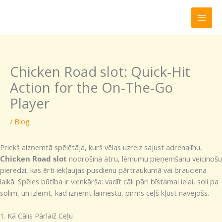
Skip
to
content
Chicken Road slot: Quick‑Hit
Action for the On‑The‑Go
Player
/
Blog
Priekš aizņemtā spēlētāja, kurš vēlas uzreiz sajust adrenalīnu,
Chicken Road slot
nodrošina ātru, lēmumu pieņemšanu veicinošu
pieredzi, kas ērti iekļaujas pusdienu pārtraukumā vai brauciena
laikā. Spēles būtība ir vienkārša: vadīt cāli pāri bīstamai ielai, soli pa
solim, un izlemt, kad izņemt laimestu, pirms ceļš kļūst nāvējošs.
1. Kā Cālis Pārlaiž Ceļu