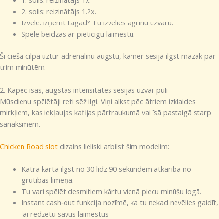
1. solis: reizinātājs 1x.
2. solis: reizinātājs 1.2x.
Izvēle: izņemt tagad? Tu izvēlies agrīnu uzvaru.
Spēle beidzas ar pieticīgu laimestu.
Šī ciešā cilpa uztur adrenalīnu augstu, kamēr sesija ilgst mazāk par
trim minūtēm.
2. Kāpēc īsas, augstas intensitātes sesijas uzvar pūli
Mūsdienu spēlētāji reti sēž ilgi. Viņi alkst pēc ātriem izklaides
mirkļiem, kas iekļaujas kafijas pārtraukumā vai īsā pastaigā starp
sanāksmēm.
Chicken Road slot
dizains lieliski atbilst šim modelim:
Katra kārta ilgst no 30 līdz 90 sekundēm atkarībā no
grūtības līmeņa.
Tu vari spēlēt desmitiem kārtu vienā piecu minūšu logā.
Instant cash‑out funkcija nozīmē, ka tu nekad nevēlies gaidīt,
lai redzētu savus laimestus.