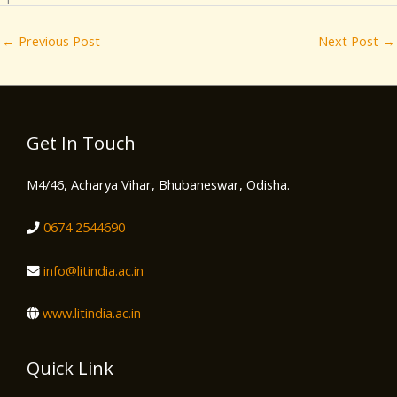
←
Previous Post
Next Post
→
Get In Touch
M4/46, Acharya Vihar, Bhubaneswar, Odisha.
0674 2544690
info@litindia.ac.in
www.litindia.ac.in
Quick Link