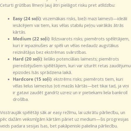
Ceturti grūtības līmeņi ļauj ātri pielāgot risku pret atlīdzību:
Easy (24 soļi)
: viszemākais risks, bieži mazi laimesti—ideāli
iesācējiem vai tiem, kas vēlas stabilu peļņu vairākās ātrās
kārtās.
Medium (22 soļi)
: līdzsvarots risks; piemērots spēlētājiem,
kuri ir iepazinušies ar spēli un vēlas nedaudz augstākus
reizinātājus bez ekstrēmas svārstības.
Hard (20 soļi)
: lielāks potenciālais laimests; piemērots
pieredzējušiem spēlētājiem, kuri var izturēt retas zaudējumu
epizodes īsās sprādziena laikā.
Hardcore (15 soļi)
: ekstrēms risks; piemērots tiem, kuri
vēlas lielus laimestus ļoti mazās kārtās—bet tikai tad, ja viņi
ir gatavi zaudēt gandrīz uzreiz un ir pietiekami liela bankroll
drošība.
Visstraujāk spēlētāji sāk ar easy režīmu, lai uzkrātu pārliecību, un
pēc dažām veiksmīgām kārtām pāriet uz medium—šis progresijas
veids padara sesijas īsas, bet pakāpeniski palielina pārliecību.