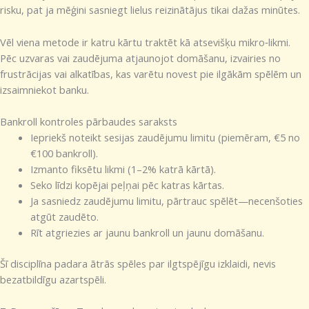
risku, pat ja mēģini sasniegt lielus reizinātājus tikai dažas minūtes.
Vēl viena metode ir katru kārtu traktēt kā atsevišķu mikro‑likmi.
Pēc uzvaras vai zaudējuma atjaunojot domāšanu, izvairies no
frustrācijas vai alkatības, kas varētu novest pie ilgākām spēlēm un
izsaimniekot banku.
Bankroll kontroles pārbaudes saraksts
Iepriekš noteikt sesijas zaudējumu limitu (piemēram, €5 no
€100 bankroll).
Izmanto fiksētu likmi (1–2% katrā kārtā).
Seko līdzi kopējai peļņai pēc katras kārtas.
Ja sasniedz zaudējumu limitu, pārtrauc spēlēt—necenšoties
atgūt zaudēto.
Rīt atgriezies ar jaunu bankroll un jaunu domāšanu.
Šī disciplīna padara ātrās spēles par ilgtspējīgu izklaidi, nevis
bezatbildīgu azartspēli.