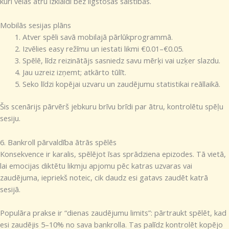
kuri vēlas ātru izklaidi bez ilgstošas saistības.
Mobilās sesijas plāns
Atver spēli savā mobilajā pārlūkprogrammā.
Izvēlies easy režīmu un iestati likmi €0.01–€0.05.
Spēlē, līdz reizinātājs sasniedz savu mērķi vai uzķer slazdu.
Jau uzreiz izņemt; atkārto tūlīt.
Seko līdzi kopējai uzvaru un zaudējumu statistikai reāllaikā.
Šis scenārijs pārvērš jebkuru brīvu brīdi par ātru, kontrolētu spēļu
sesiju.
6. Bankroll pārvaldība ātrās spēlēs
Konsekvence ir karalis, spēlējot īsas sprādziena epizodes. Tā vietā,
lai emocijas diktētu likmju apjomu pēc katras uzvaras vai
zaudējuma, iepriekš noteic, cik daudz esi gatavs zaudēt katrā
sesijā.
Populāra prakse ir “dienas zaudējumu limits”: pārtraukt spēlēt, kad
esi zaudējis 5–10% no sava bankrolla. Tas palīdz kontrolēt kopējo