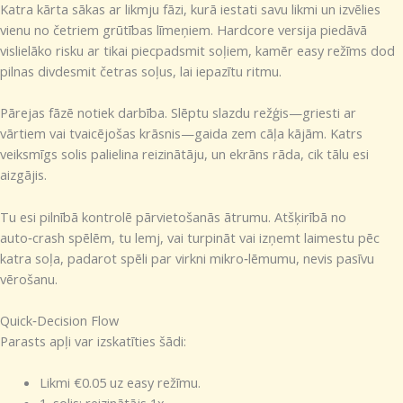
Katra kārta sākas ar likmju fāzi, kurā iestati savu likmi un izvēlies
vienu no četriem grūtības līmeņiem. Hardcore versija piedāvā
vislielāko risku ar tikai piecpadsmit soļiem, kamēr easy režīms dod
pilnas divdesmit četras soļus, lai iepazītu ritmu.
Pārejas fāzē notiek darbība. Slēptu slazdu režģis—griesti ar
vārtiem vai tvaicējošas krāsnis—gaida zem cāļa kājām. Katrs
veiksmīgs solis palielina reizinātāju, un ekrāns rāda, cik tālu esi
aizgājis.
Tu esi pilnībā kontrolē pārvietošanās ātrumu. Atšķirībā no
auto‑crash spēlēm, tu lemj, vai turpināt vai izņemt laimestu pēc
katra soļa, padarot spēli par virkni mikro‑lēmumu, nevis pasīvu
vērošanu.
Quick‑Decision Flow
Parasts apļi var izskatīties šādi:
Likmi €0.05 uz easy režīmu.