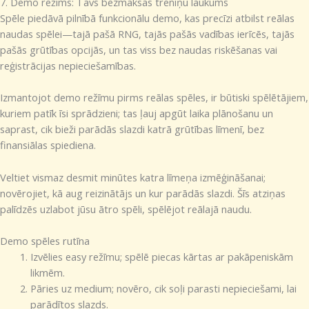
7. Demo režīms: Tavs bezmaksas treniņu laukums
Spēle piedāvā pilnībā funkcionālu demo, kas precīzi atbilst reālas
naudas spēlei—tajā pašā RNG, tajās pašās vadības ierīcēs, tajās
pašās grūtības opcijās, un tas viss bez naudas riskēšanas vai
reģistrācijas nepieciešamības.
Izmantojot demo režīmu pirms reālas spēles, ir būtiski spēlētājiem,
kuriem patīk īsi sprādzieni; tas ļauj apgūt laika plānošanu un
saprast, cik bieži parādās slazdi katrā grūtības līmenī, bez
finansiālas spiediena.
Veltiet vismaz desmit minūtes katra līmeņa izmēģināšanai;
novērojiet, kā aug reizinātājs un kur parādās slazdi. Šīs atziņas
palīdzēs uzlabot jūsu ātro spēli, spēlējot reālajā naudu.
Demo spēles rutīna
Izvēlies easy režīmu; spēlē piecas kārtas ar pakāpeniskām
likmēm.
Pāries uz medium; novēro, cik soļi parasti nepieciešami, lai
parādītos slazds.