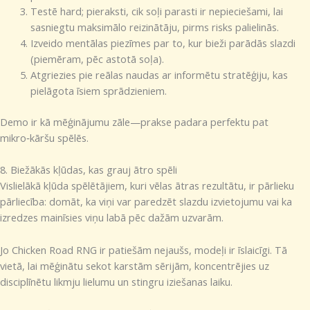
Testē hard; pieraksti, cik soļi parasti ir nepieciešami, lai
sasniegtu maksimālo reizinātāju, pirms risks palielinās.
Izveido mentālas piezīmes par to, kur bieži parādās slazdi
(piemēram, pēc astotā soļa).
Atgriezies pie reālas naudas ar informētu stratēģiju, kas
pielāgota īsiem sprādzieniem.
Demo ir kā mēģinājumu zāle—prakse padara perfektu pat
mikro‑kāršu spēlēs.
8. Biežākās kļūdas, kas grauj ātro spēli
Vislielākā kļūda spēlētājiem, kuri vēlas ātras rezultātu, ir pārlieku
pārliecība: domāt, ka viņi var paredzēt slazdu izvietojumu vai ka
izredzes mainīsies viņu labā pēc dažām uzvarām.
Jo Chicken Road RNG ir patiešām nejaušs, modeļi ir īslaicīgi. Tā
vietā, lai mēģinātu sekot karstām sērijām, koncentrējies uz
disciplīnētu likmju lielumu un stingru iziešanas laiku.