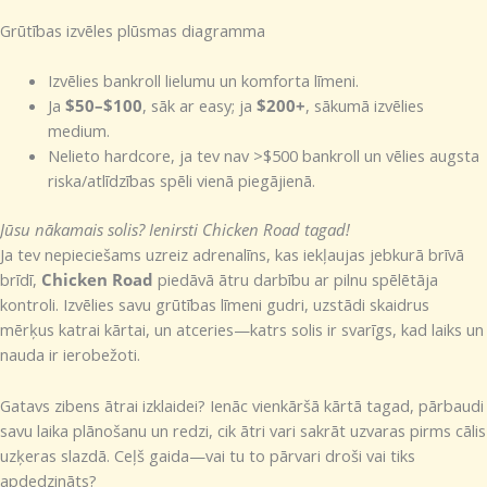
Grūtības izvēles plūsmas diagramma
Izvēlies bankroll lielumu un komforta līmeni.
Ja
$50–$100
, sāk ar easy; ja
$200+
, sākumā izvēlies
medium.
Nelieto hardcore, ja tev nav >$500 bankroll un vēlies augsta
riska/atlīdzības spēli vienā piegājienā.
Jūsu nākamais solis? Ienirsti Chicken Road tagad!
Ja tev nepieciešams uzreiz adrenalīns, kas iekļaujas jebkurā brīvā
brīdī,
Chicken Road
piedāvā ātru darbību ar pilnu spēlētāja
kontroli. Izvēlies savu grūtības līmeni gudri, uzstādi skaidrus
mērķus katrai kārtai, un atceries—katrs solis ir svarīgs, kad laiks un
nauda ir ierobežoti.
Gatavs zibens ātrai izklaidei? Ienāc vienkāršā kārtā tagad, pārbaudi
savu laika plānošanu un redzi, cik ātri vari sakrāt uzvaras pirms cālis
uzķeras slazdā. Ceļš gaida—vai tu to pārvari droši vai tiks
apdedzināts?