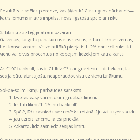
Rezultāts ir spēles pieredze, kas šķiet kā ātra uguns pārbaude—
katrs lēmums ir ātrs impulss, nevis ilgstoša spēle ar risku.
3. Likmju stratēģija ātrām uzvarām
Galvenais, lai gūtu panākumus īsās sesijās, ir turēt likmes zemas,
bet konsekventas. Visizplatītākā pieeja ir 1–2% bankroll rule: likt
vienu vai divus procentus no kopējām līdzekļiem katrā kārtā.
Ar €100 bankroll, tas ir €1 līdz €2 par griezienu—pietiekami, lai
sesija būtu aizraujoša, neapdraudot visu uz vienu iznākumu.
Sol‑pa‑solim likmju pārbaudes saraksts
Izvēlies easy vai medium grūtības līmeni.
Iestati likmi (1–2% no bankroll).
Spēlē, līdz sasniedz savu mērķa reizinātāju vai uzķer slazdu.
Jau uzreiz izņemt, ja esi priekšā.
Atkārto, līdz sasniedz sesijas limitu.
Šī disciplīna uztur adrenalīnu augstu, vienlaikus aizsargājot tavu